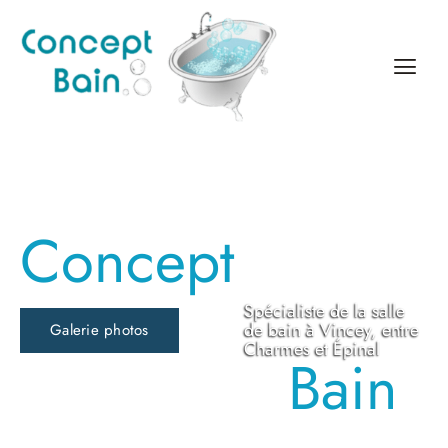
Cookies management panel
Concept
Spécialiste de la salle
de bain à Vincey, entre
Galerie photos
Charmes et Épinal
Bain